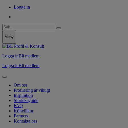
Logga in
Meny
Logga in
Bli medlem
Logga in
Bli medlem
Om oss
Profilering är viktigt
Inspiration
Storleksguide
FAQ
Köpvillkor
Partners
Kontakta oss