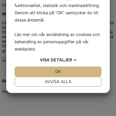
funktionalitet, statistik och marknadsföring.
Exkl. moms
Genom att klicka på "OK" samtycker du till
Beskrivning
dessa ändamål.
Lättskött polyester/bomull som håller färg och form. Bröstfickor, den
högra med ficklock och kardborrestängning. Hängslen med resår.
Hölsterfickor med extra fack och extra ficka med blixtlås. Bakfickor
Läs mer om vår användning av cookies och
med lock och kardborrestängning. Benficka med extra fack och lock
behandling av personuppgifter på vår
med kardborrestängning. Tumstocksficka med knivhållare.
Förstärkning på knäskyddsfickor. C42-64 kan förlängas med 5 cm
webbplats.
genom ett utvik i benslutet.
VISA
DETALJER
JA
NEJ
OK
JA
NEJ
NÖDVÄNDIG
INSTÄLLNINGAR
Beatrice Bornius
AVVISA ALLA
JA
NEJ
JA
NEJ
bea@beprofil.se
MARKNADSFÖRING
STATISTIK