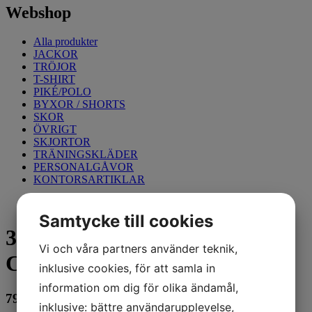
Webshop
Alla produkter
JACKOR
TRÖJOR
T-SHIRT
PIKÉ/POLO
BYXOR / SHORTS
SKOR
ÖVRIGT
SKJORTOR
TRÄNINGSKLÄDER
PERSONALGÅVOR
KONTORSARTIKLAR
Samtycke till cookies
3730 Hängselbyxa, grå/svart,
Vi och våra partners använder teknik,
C52
inklusive cookies, för att samla in
information om dig för olika ändamål,
799
kr
inklusive: bättre användarupplevelse,