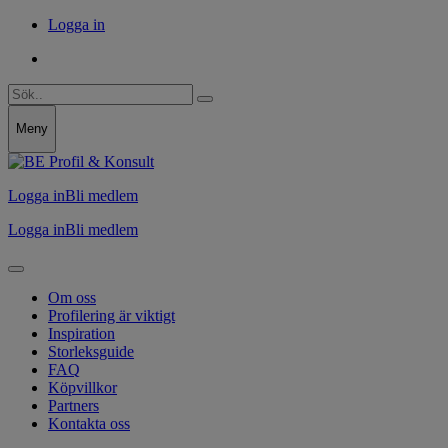
Logga in
Meny
Logga in
Bli medlem
Logga in
Bli medlem
Om oss
Profilering är viktigt
Inspiration
Storleksguide
FAQ
Köpvillkor
Partners
Kontakta oss