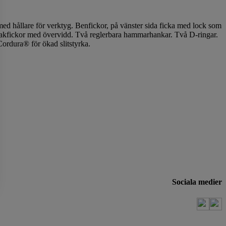
d hållare för verktyg. Benfickor, på vänster sida ficka med lock som
 Bakfickor med övervidd. Två reglerbara hammarhankar. Två D-ringar.
Cordura® för ökad slitstyrka.
Sociala medier