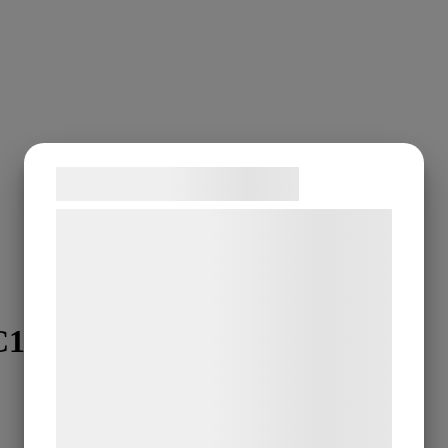
Samtykke til cookies
Vi og vores samarbejdspartnere bruger
teknologier, herunder cookies, til at
indsamle oplysninger om dig til forskellige
formål, herunder: Tilpasning af annoncering,
C148
bedre brugeroplevelse, funktionalitet,
statistik og marketing. Disse oplysninger
kan blive delt med annoncerings- og
analysepartnere, som kan kombinere dem
med data, du tidligere har givet dem eller