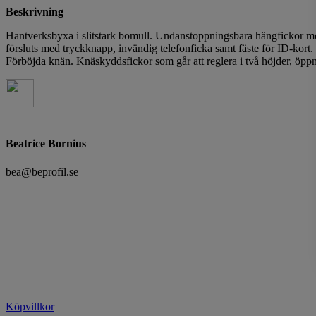
Beskrivning
Hantverksbyxa i slitstark bomull. Undanstoppningsbara hängfickor me
försluts med tryckknapp, invändig telefonficka samt fäste för ID-kor
Förböjda knän. Knäskyddsfickor som går att reglera i två höjder, öppn
Beatrice Bornius
bea@beprofil.se
Köpvillkor