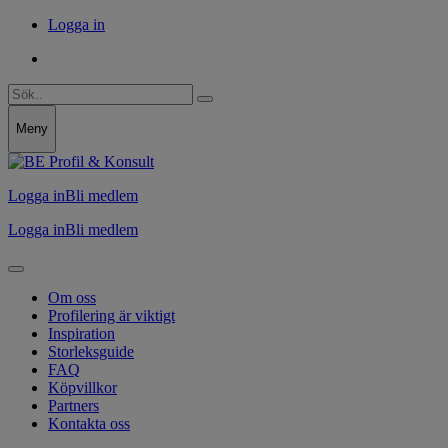
Logga in
Meny
Logga in
Bli medlem
Logga in
Bli medlem
Om oss
Profilering är viktigt
Inspiration
Storleksguide
FAQ
Köpvillkor
Partners
Kontakta oss