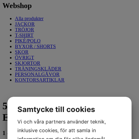
Webshop
Alla produkter
JACKOR
TRÖJOR
T-SHIRT
PIKÉ/POLO
BYXOR / SHORTS
SKOR
ÖVRIGT
SKJORTOR
TRÄNINGSKLÄDER
PERSONALGÅVOR
KONTORSARTIKLAR
5524 MIDJEBYXA
Samtycke till cookies
EXTREME,Svart,C148
Vi och våra partners använder teknik,
inklusive cookies, för att samla in
1 499
kr
information om dig för olika ändamål,