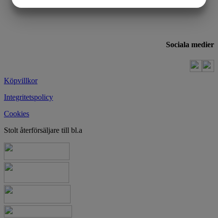
MARKETING
STATISTIK
Sociala medier
Köpvillkor
Integritetspolicy
Cookies
Stolt återförsäljare till bl.a