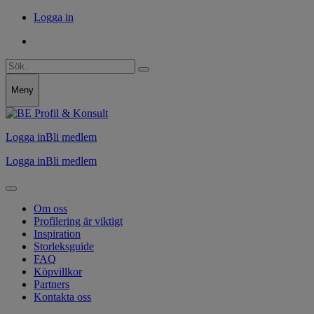
Logga in
Meny
Logga in
Bli medlem
Logga in
Bli medlem
Om oss
Profilering är viktigt
Inspiration
Storleksguide
FAQ
Köpvillkor
Partners
Kontakta oss