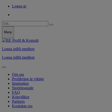
Logga in
Meny
Logga in
Bli medlem
Logga in
Bli medlem
Om oss
Profilering är viktigt
Inspiration
Storleksguide
FAQ
Köpvillkor
Partners
Kontakta oss