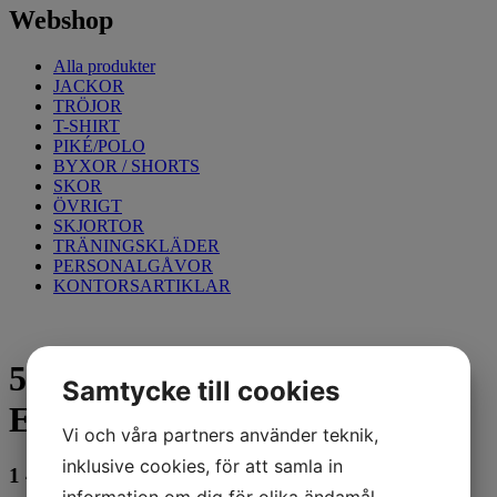
Webshop
Alla produkter
JACKOR
TRÖJOR
T-SHIRT
PIKÉ/POLO
BYXOR / SHORTS
SKOR
ÖVRIGT
SKJORTOR
TRÄNINGSKLÄDER
PERSONALGÅVOR
KONTORSARTIKLAR
5524 MIDJEBYXA
Samtycke till cookies
EXTREME,Svart,D100
Vi och våra partners använder teknik,
inklusive cookies, för att samla in
1 499
kr
information om dig för olika ändamål,