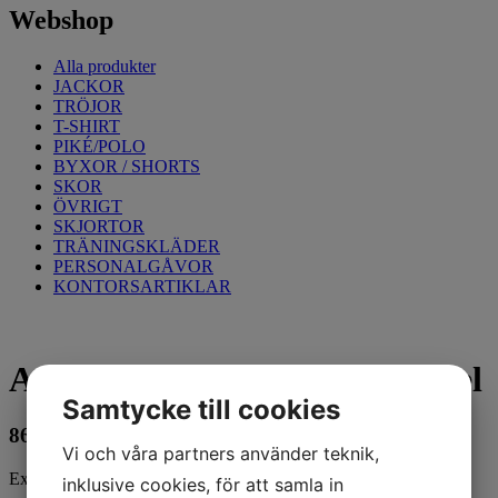
Webshop
Alla produkter
JACKOR
TRÖJOR
T-SHIRT
PIKÉ/POLO
BYXOR / SHORTS
SKOR
ÖVRIGT
SKJORTOR
TRÄNINGSKLÄDER
PERSONALGÅVOR
KONTORSARTIKLAR
Arbetsbyxa Bomull, Interkakel
Samtycke till cookies
865
kr
Vi och våra partners använder teknik,
Exkl. moms
inklusive cookies, för att samla in