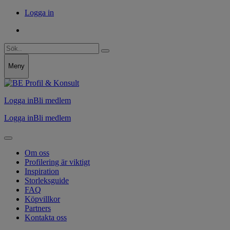
Logga in
Meny
Logga in
Bli medlem
Logga in
Bli medlem
Om oss
Profilering är viktigt
Inspiration
Storleksguide
FAQ
Köpvillkor
Partners
Kontakta oss