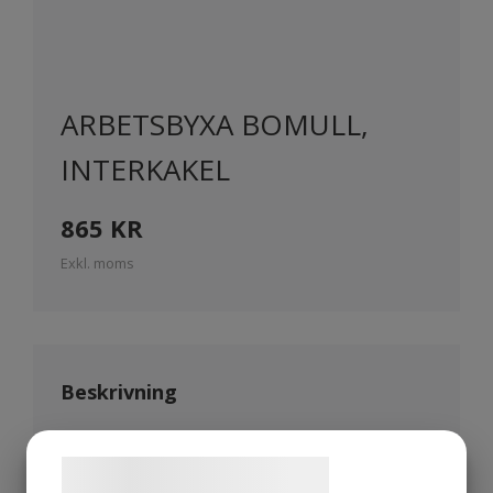
ARBETSBYXA BOMULL,
INTERKAKEL
865
KR
Exkl. moms
Beskrivning
Förstärkta detaljer som hölsterfickor,
Samtykke til cookies
bakfickor och tumstocksficka. Rymliga