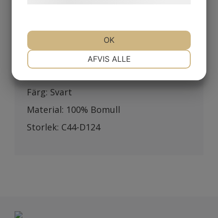
benslut i polyamid som inte
absorberar fukt. Reflexpasspoal och
OK
dragsko i benslutet.
NØDVENDIGE
PRÆFERENCER
AFVIS ALLE
Levereras med logotype på höger vad.
MARKETING
STATISTIK
Färg: Svart
Material: 100% Bomull
Storlek: C44-D124