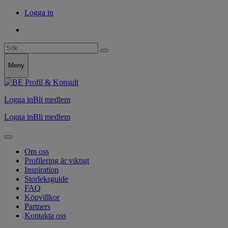
Logga in
Meny
Logga in
Bli medlem
Logga in
Bli medlem
Om oss
Profilering är viktigt
Inspiration
Storleksguide
FAQ
Köpvillkor
Partners
Kontakta oss