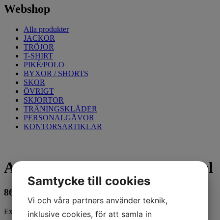
Webshop
Alla produkter
JACKOR
TRÖJOR
T-SHIRT
PIKÉ/POLO
BYXOR / SHORTS
SKOR
ÖVRIGT
SKJORTOR
TRÄNINGSKLÄDER
PERSONALGÅVOR
KONTORSARTIKLAR
Arbetsbyxa Bomull, Interkakel
Samtycke till cookies
865
kr
Vi och våra partners använder teknik,
Exkl. moms
inklusive cookies, för att samla in