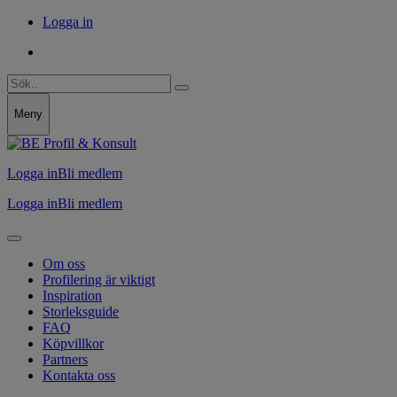
Logga in
Meny
Logga in
Bli medlem
Logga in
Bli medlem
Om oss
Profilering är viktigt
Inspiration
Storleksguide
FAQ
Köpvillkor
Partners
Kontakta oss