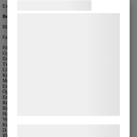
Samtykke til cookies
Exkl. moms
Beskrivning
Vi og vores samarbejdspartnere bruger
teknologier, herunder cookies, til at
Blåkläder X1900 hantverksbyxa full stretch
indsamle oplysninger om dig til forskellige
Fakta
formål, herunder: Tilpasning af annoncering,
Förstärkta knän för ökad slitstyrka
bedre brugeroplevelse, funktionalitet,
Gylf med dragkedja
En lårficka
statistik og marketing. Disse oplysninger
Två bakfickor
kan blive delt med annoncerings- og
Löst hängande fickor
Knäskyddsfickor
analysepartnere, som kan kombinere dem
Mobilficka
med data, du tidligere har givet dem eller
En pennficka
Öppna sidfickor
de har indsamlet gennem din brug af deres
En tumstocksficka
tjenester. Ved at klikke på 'OK' giver du
Reflexdetaljer för ökad synlighet
Bälteshällor
samtykke til disse formål.
Hammarhållare
Verktygsknapp
Knapp till knivhållare
Læs mere om vores brug af cookies og
D-ring
ID-korthållare