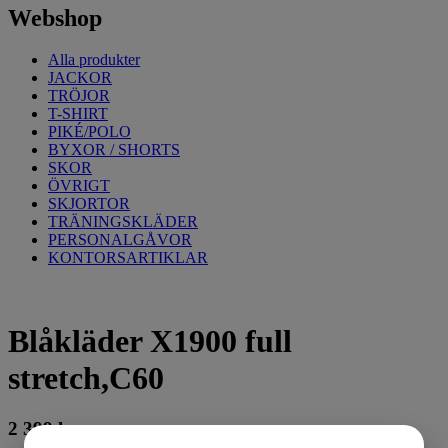
Webshop
Alla produkter
JACKOR
TRÖJOR
T-SHIRT
PIKÉ/POLO
BYXOR / SHORTS
SKOR
ÖVRIGT
SKJORTOR
TRÄNINGSKLÄDER
PERSONALGÅVOR
KONTORSARTIKLAR
Blåkläder X1900 full
stretch,C60
2 399
kr