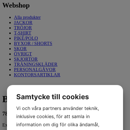
Webshop
Alla produkter
JACKOR
TRÖJOR
T-SHIRT
PIKÉ/POLO
BYXOR / SHORTS
SKOR
ÖVRIGT
SKJORTOR
TRÄNINGSKLÄDER
PERSONALGÅVOR
KONTORSARTIKLAR
Samtycke till cookies
Byxa Dam, Interkakel
Vi och våra partners använder teknik,
789
kr
inklusive cookies, för att samla in
information om dig för olika ändamål,
Exkl. moms