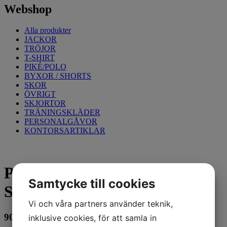
Webshop
Alla produkter
JACKOR
TRÖJOR
T-SHIRT
PIKÉ/POLO
BYXOR / SHORTS
SKOR
ÖVRIGT
SKJORTOR
TRÄNINGSKLÄDER
PERSONALGÅVOR
KONTORSARTIKLAR
Piratbyxa Målare 2133 Vit /
Samtycke till cookies
Svart D96
Vi och våra partners använder teknik,
909
kr
inklusive cookies, för att samla in