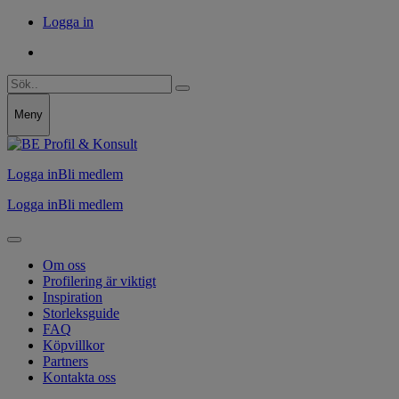
Logga in
Meny
Logga in
Bli medlem
Logga in
Bli medlem
Om oss
Profilering är viktigt
Inspiration
Storleksguide
FAQ
Köpvillkor
Partners
Kontakta oss