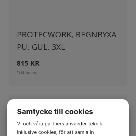
PROTECWORK, REGNBYXA
PU, GUL, 3XL
815
KR
Exkl. moms
Beskrivning
Samtycke till cookies
Regnbyxa i polyuretan som skyddar
Vi och våra partners använder teknik,
inklusive cookies, för att samla in
mot vind och regn och har