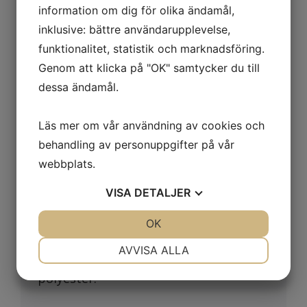
information om dig för olika ändamål,
flamskyddande egenskaper. Byxan är
inklusive: bättre användarupplevelse,
klassad som varselplagg av klass 2 och
funktionalitet, statistik och marknadsföring.
Genom att klicka på "OK" samtycker du till
ökar därmed säkerheten i dåliga
dessa ändamål.
ljusförhållanden.
Reflekterande tejp för hög synlighet
Läs mer om vår användning av cookies och
Flamskyddande tyg
behandling av personuppgifter på vår
webbplats.
Öppningar för enkel åtkomst till
VISA
DETALJER
arbetsklädernas fickor.
JA
NEJ
OK
JA
NEJ
Material
NÖDVÄNDIG
INSTÄLLNINGAR
AVVISA ALLA
Huvudtyg: 100 % PU-laminerad
JA
NEJ
JA
NEJ
polyester.
MARKNADSFÖRING
STATISTIK