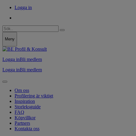
Logga in
Meny
Logga in
Bli medlem
Logga in
Bli medlem
Om oss
Profilering är viktigt
Inspiration
Storleksguide
FAQ
Köpvillkor
Partners
Kontakta oss