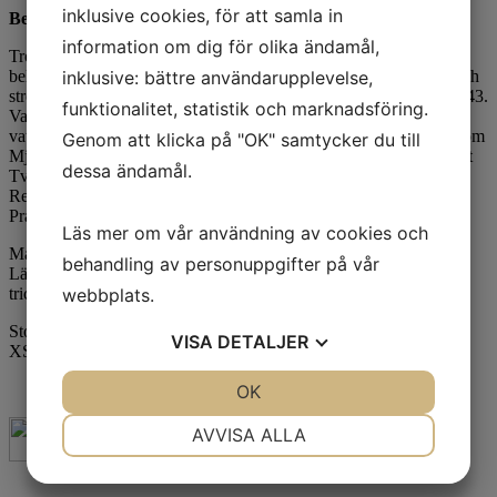
inklusive cookies, för att samla in
Beskrivning
information om dig för olika ändamål,
Trotsa regnet. Håll dig torr med våra fullständigt vattentäta, PU-
inklusive: bättre användarupplevelse,
belagda regnbyxor med svetsade sömmar. Tillverkade av mjukt och
stretchigt tyg för överlägsen komfort. Överensstämmer med EN 343.
funktionalitet, statistik och marknadsföring.
Vattentätt material anpassat efter EN 343 och tillverkad med
vattentäta sömmar som till 100% förhindrar fukten att tränga igenom
Genom att klicka på "OK" samtycker du till
Mjuka, värmeförseglade 3M reflekterande band för ökad synlighet
dessa ändamål.
Två stora fickor fram
Reglerbart kardborreband i benslutet
Praktisk design som är lätt att dra på
Läs mer om vår användning av cookies och
Material
behandling av personuppgifter på vår
Lätt och smidigt vattentätt Polyurethan-belagd 100% Polyester
webbplats.
tricot, 190 g/m².
Storlek
VISA
DETALJER
XS-XXXL
JA
NEJ
OK
JA
NEJ
NÖDVÄNDIG
INSTÄLLNINGAR
AVVISA ALLA
JA
NEJ
JA
NEJ