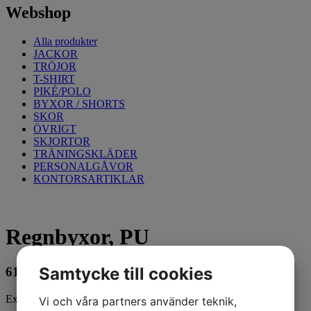
Webshop
Alla produkter
JACKOR
TRÖJOR
T-SHIRT
PIKÉ/POLO
BYXOR / SHORTS
SKOR
ÖVRIGT
SKJORTOR
TRÄNINGSKLÄDER
PERSONALGÅVOR
KONTORSARTIKLAR
Regnbyxor, PU
Samtycke till cookies
610
kr
Exkl. moms
Vi och våra partners använder teknik,