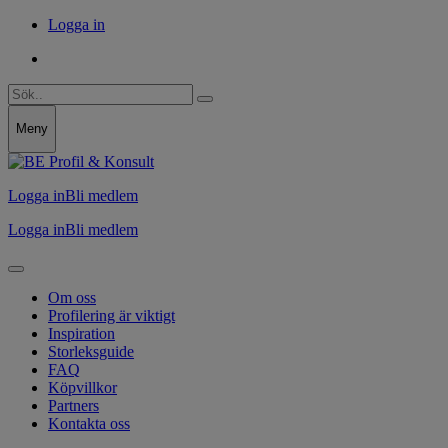
Logga in
Meny
Logga in
Bli medlem
Logga in
Bli medlem
Om oss
Profilering är viktigt
Inspiration
Storleksguide
FAQ
Köpvillkor
Partners
Kontakta oss