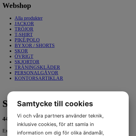
Webshop
Alla produkter
JACKOR
TRÖJOR
T-SHIRT
PIKÉ/POLO
BYXOR / SHORTS
SKOR
ÖVRIGT
SKJORTOR
TRÄNINGSKLÄDER
PERSONALGÅVOR
KONTORSARTIKLAR
Servicebyxa Dam, Interkakel
Samtycke till cookies
Vi och våra partners använder teknik,
449
kr
inklusive cookies, för att samla in
Exkl. moms
information om dig för olika ändamål,