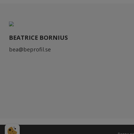
BEATRICE BORNIUS
bea@beprofil.se
Köpvillkor
Integritetspolicy
Cookies