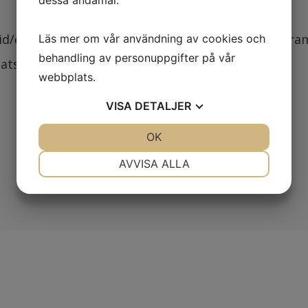
id/elastan kvalitet med smal passform. Rymliga framf
Läs mer om vår användning av cookies och
behandling av personuppgifter på vår
ats för pennor i denna ficka.
webbplats.
VISA
DETALJER
JA
NEJ
OK
JA
NEJ
NÖDVÄNDIG
INSTÄLLNINGAR
AVVISA ALLA
JA
NEJ
JA
NEJ
MARKNADSFÖRING
STATISTIK