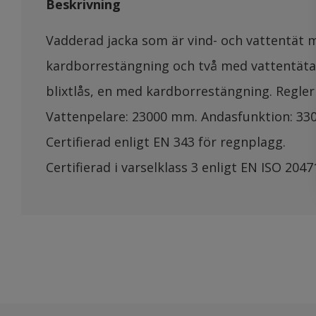
Beskrivning
Vadderad jacka som är vind- och vattentät 
kardborrestängning och två med vattentäta b
blixtlås, en med kardborrestängning. Regl
Vattenpelare: 23000 mm. Andasfunktion: 330
Certifierad enligt EN 343 för regnplagg.
Certifierad i varselklass 3 enligt EN ISO 2047