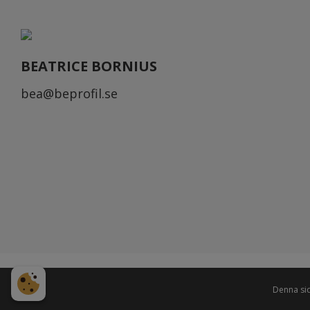
BEATRICE BORNIUS
bea@beprofil.se
Köpvillkor
Integritetspolicy
Cookies
Denna si