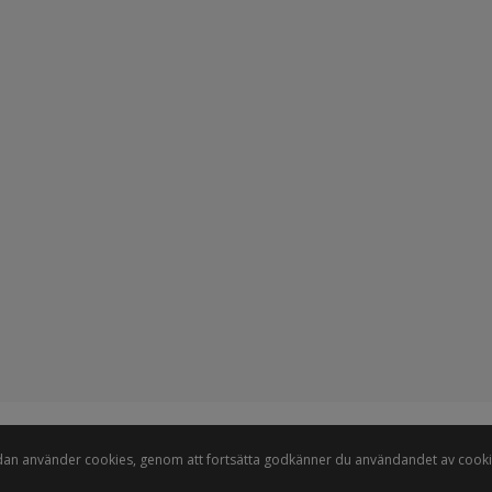
STOLT ÅTERFÖRSÄLJARE TILL BL.A
dan använder cookies, genom att fortsätta godkänner du användandet av cooki