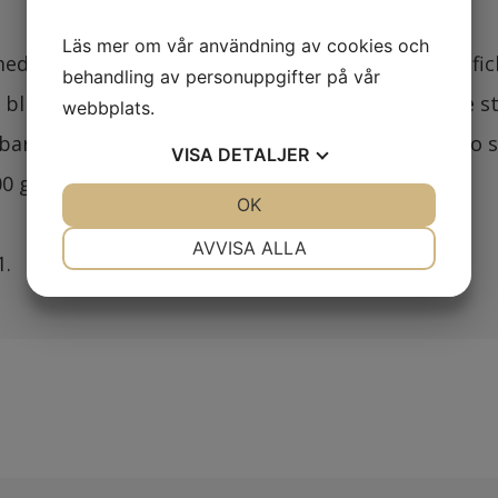
Läs mer om vår användning av cookies och
med tejpade sömmar. Generöst med dubbla bröstfick
behandling av personuppgifter på vår
lixtlås. Framfickor med ficklock och blixtlås. Tre 
webbplats.
erbart ärmavslut med kardborre. Huva med dragsko 
VISA
DETALJER
0 g/m² 24h.
JA
NEJ
OK
JA
NEJ
NÖDVÄNDIG
INSTÄLLNINGAR
AVVISA ALLA
1.
JA
NEJ
JA
NEJ
MARKNADSFÖRING
STATISTIK