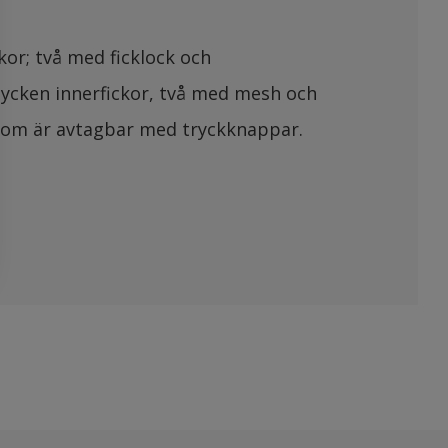
or; två med ficklock och
stycken innerfickor, två med mesh och
som är avtagbar med tryckknappar.