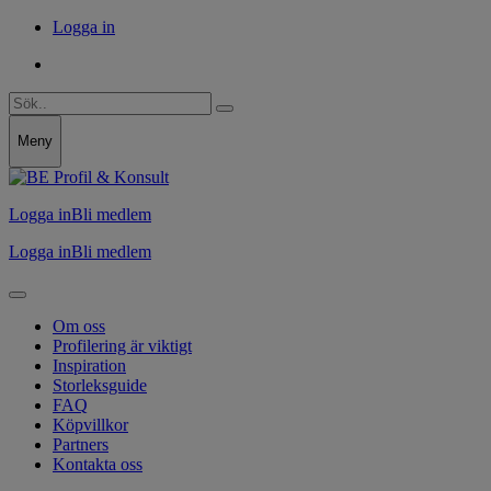
Logga in
Meny
Logga in
Bli medlem
Logga in
Bli medlem
Om oss
Profilering är viktigt
Inspiration
Storleksguide
FAQ
Köpvillkor
Partners
Kontakta oss