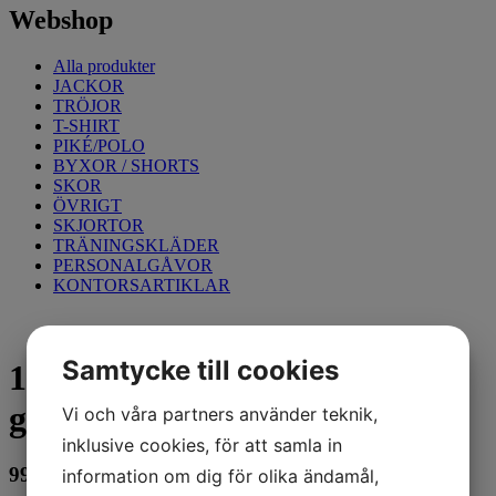
Webshop
Alla produkter
JACKOR
TRÖJOR
T-SHIRT
PIKÉ/POLO
BYXOR / SHORTS
SKOR
ÖVRIGT
SKJORTOR
TRÄNINGSKLÄDER
PERSONALGÅVOR
KONTORSARTIKLAR
Samtycke till cookies
1566 Regnjacka Varsel,
gul/marin, L
Vi och våra partners använder teknik,
inklusive cookies, för att samla in
999
kr
information om dig för olika ändamål,