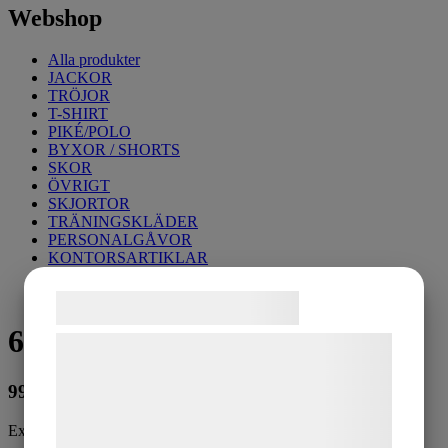
Webshop
Alla produkter
JACKOR
TRÖJOR
T-SHIRT
PIKÉ/POLO
BYXOR / SHORTS
SKOR
ÖVRIGT
SKJORTOR
TRÄNINGSKLÄDER
PERSONALGÅVOR
KONTORSARTIKLAR
Samtykke til cookies
6535 Regnställ
Vi og vores samarbejdspartnere bruger
teknologier, herunder cookies, til at
999
kr
indsamle oplysninger om dig til forskellige
formål, herunder: Tilpasning af annoncering,
Exkl. moms