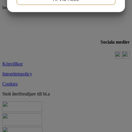
bea@beprofil.se
MARKETING
STATISTIK
Sociala medier
Köpvillkor
Integritetspolicy
Cookies
Stolt återförsäljare till bl.a