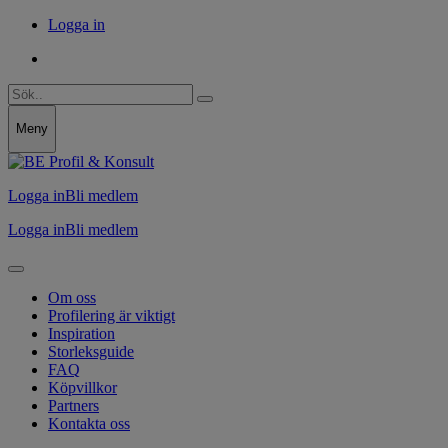
Logga in
Meny
Logga in
Bli medlem
Logga in
Bli medlem
Om oss
Profilering är viktigt
Inspiration
Storleksguide
FAQ
Köpvillkor
Partners
Kontakta oss