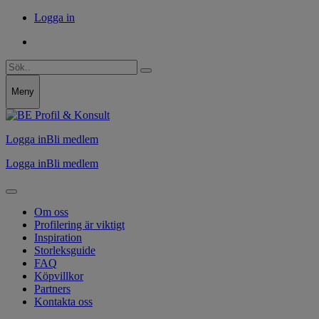
Logga in
Meny
Logga in
Bli medlem
Logga in
Bli medlem
Om oss
Profilering är viktigt
Inspiration
Storleksguide
FAQ
Köpvillkor
Partners
Kontakta oss