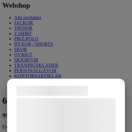
Webshop
Alla produkter
JACKOR
TRÖJOR
T-SHIRT
PIKÉ/POLO
BYXOR / SHORTS
SKOR
ÖVRIGT
SKJORTOR
TRÄNINGSKLÄDER
PERSONALGÅVOR
KONTORSARTIKLAR
Samtykke til cookies
6535 Regnställ
Vi og vores samarbejdspartnere bruger
teknologier, herunder cookies, til at
999
kr
indsamle oplysninger om dig til forskellige
formål, herunder: Tilpasning af annoncering,
Exkl. moms