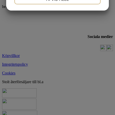
bea@beprofil.se
MARKETING
STATISTIK
Sociala medier
Köpvillkor
Integritetspolicy
Cookies
Stolt återförsäljare till bl.a