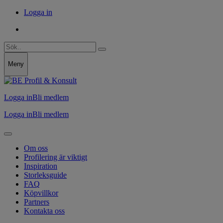
Logga in
Meny
Logga in
Bli medlem
Logga in
Bli medlem
Om oss
Profilering är viktigt
Inspiration
Storleksguide
FAQ
Köpvillkor
Partners
Kontakta oss