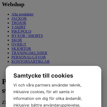
Webshop
Alla produkter
JACKOR
TRÖJOR
T-SHIRT
PIKÉ/POLO
BYXOR / SHORTS
SKOR
ÖVRIGT
SKJORTOR
TRÄNINGSKLÄDER
PERSONALGÅVOR
KONTORSARTIKLAR
Samtycke till cookies
Padded Softshell Vest Mens,
Vi och våra partners använder teknik,
svart, XS
inklusive cookies, för att samla in
information om dig för olika ändamål,
271
kr
inklusive: bättre användarupplevelse,