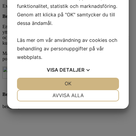
funktionalitet, statistik och marknadsföring.
Exkl. moms
Genom att klicka på "OK" samtycker du till
Beskrivning
dessa ändamål.
En vadderad softshellväst i modern design, utrustad med tre
ytterfickor med SBS-dragkedjor och en innerficka. Fodret är svart
och zippullers är dekorerade. En avtagbar nacketikett för att enkelt
Läs mer om vår användning av cookies och
kunna addera egen avsändare.
behandling av personuppgifter på vår
Material: 85% polyester, 15% spandex laminerad med 100%
webbplats.
polyesterfleece. WP 5000.
VISA
DETALJER
JA
NEJ
OK
JA
NEJ
NÖDVÄNDIG
INSTÄLLNINGAR
Beatrice Bornius
AVVISA ALLA
JA
NEJ
JA
NEJ
bea@beprofil.se
MARKNADSFÖRING
STATISTIK