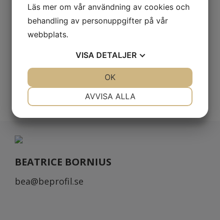
Läs mer om vår användning av cookies och
under kalla väderförhållanden. Sluter
behandling av personuppgifter på vår
tätt mot kroppen. Resår i midjan.
webbplats.
Mudd i benslut.
VISA
DETALJER
JA
NEJ
OK
JA
NEJ
NÖDVÄNDIG
INSTÄLLNINGAR
AVVISA ALLA
JA
NEJ
JA
NEJ
MARKNADSFÖRING
STATISTIK
BEATRICE BORNIUS
bea@beprofil.se