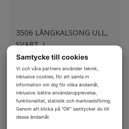
3506 LÅNGKALSONG ULL,
SVART, L
Samtycke till cookies
779
KR
Vi och våra partners använder teknik,
Exkl. moms
inklusive cookies, för att samla in
information om dig för olika ändamål,
inklusive: bättre användarupplevelse,
funktionalitet, statistik och marknadsföring.
Beskrivning
Genom att klicka på "OK" samtycker du till
Långkalsong i mulesingfri merinoull
dessa ändamål.
som håller kroppen varm och torr