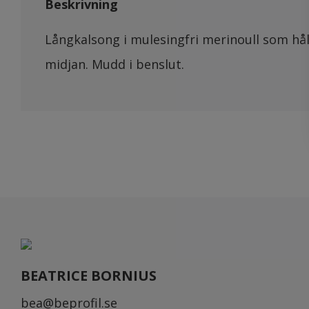
Beskrivning
Långkalsong i mulesingfri merinoull som hål
midjan. Mudd i benslut.
BEATRICE BORNIUS
bea@beprofil.se