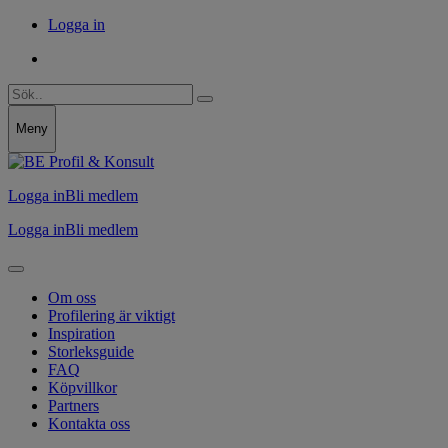
Logga in
Meny
Logga in
Bli medlem
Logga in
Bli medlem
Om oss
Profilering är viktigt
Inspiration
Storleksguide
FAQ
Köpvillkor
Partners
Kontakta oss