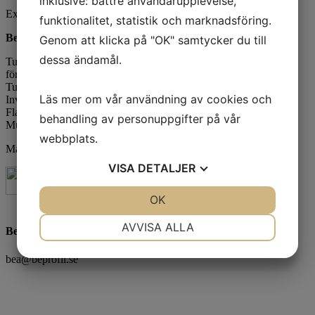
inklusive: bättre användarupplevelse,
Exkl. moms
funktionalitet, statistik och marknadsföring.
Beskrivning
Genom att klicka på "OK" samtycker du till
dessa ändamål.
Tunt och funktionellt baslagerställ framtaget för arbete i kyliga
förhållanden.
Tunt och funktionellt kombinerat resårtyg.
Läs mer om vår användning av cookies och
Invändigt lager i polyester, utvändigt lager i bomull.
Flatlocksömmar.
behandling av personuppgifter på vår
Muddar i 1x1-resår.
webbplats.
Material: 51 % polyester, 49 % bomull. 175 g/m²
VISA
DETALJER
JA
NEJ
OK
JA
NEJ
NÖDVÄNDIG
INSTÄLLNINGAR
AVVISA ALLA
Beatrice Bornius
JA
NEJ
JA
NEJ
bea@beprofil.se
MARKNADSFÖRING
STATISTIK