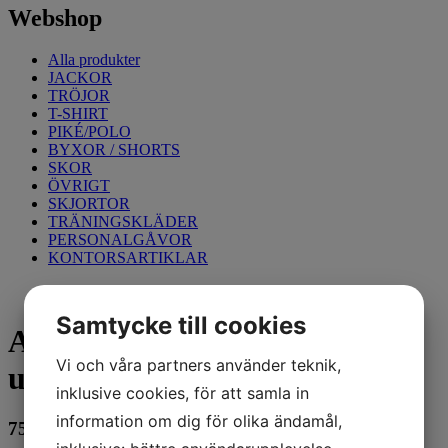
Webshop
Alla produkter
JACKOR
TRÖJOR
T-SHIRT
PIKÉ/POLO
BYXOR / SHORTS
SKOR
ÖVRIGT
SKJORTOR
TRÄNINGSKLÄDER
PERSONALGÅVOR
KONTORSARTIKLAR
Samtycke till cookies
AllroundWork, Lätt
Vi och våra partners använder teknik,
underställsset, Navy, XL
inklusive cookies, för att samla in
information om dig för olika ändamål,
750
kr