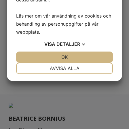
Material: 100% bomull (gråmelerad
Läs mer om vår användning av cookies och
[95] 85% bomull och 15% viskos,
behandling av personuppgifter på vår
webbplats.
antracitmelerad [955] 60% bomull och
40% polyester)
VISA
DETALJER
Vikt: 190 g/m2
JA
NEJ
OK
JA
NEJ
NÖDVÄNDIG
INSTÄLLNINGAR
AVVISA ALLA
JA
NEJ
JA
NEJ
MARKNADSFÖRING
STATISTIK
BEATRICE BORNIUS