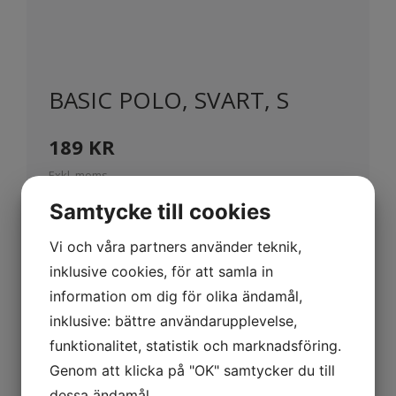
BASIC POLO, SVART, S
189
KR
Exkl. moms
Samtycke till cookies
Vi och våra partners använder teknik,
inklusive cookies, för att samla in
Beskrivning
information om dig för olika ändamål,
inklusive: bättre användarupplevelse,
Baspiké i modern passform. Sprund i
funktionalitet, statistik och marknadsföring.
sidan och tre ton-i-ton knappar på
Genom att klicka på "OK" samtycker du till
herr och fyra på dam.
dessa ändamål.