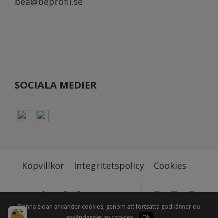
bea@beprofil.se
SOCIALA MEDIER
Köpvillkor
Integritetspolicy
Cookies
STOLT ÅTERFÖRSÄLJARE TILL BL.A
Denna sidan använder cookies, genom att fortsätta godkänner du
användandet av cookies.
Ok