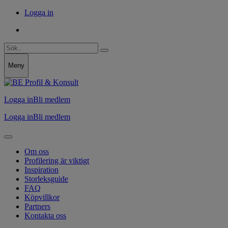
Logga in
Meny
Logga in
Bli medlem
Logga in
Bli medlem
Om oss
Profilering är viktigt
Inspiration
Storleksguide
FAQ
Köpvillkor
Partners
Kontakta oss