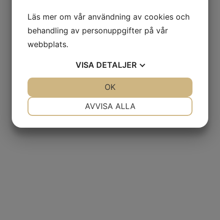
Läs mer om vår användning av cookies och
behandling av personuppgifter på vår
webbplats.
VISA
DETALJER
JA
NEJ
OK
JA
NEJ
NÖDVÄNDIG
INSTÄLLNINGAR
AVVISA ALLA
JA
NEJ
JA
NEJ
MARKNADSFÖRING
STATISTIK