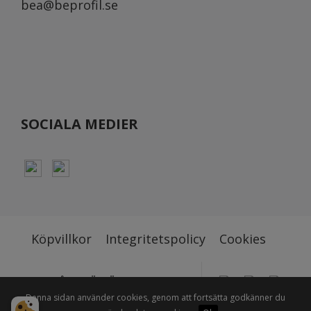
bea@beprofil.se
SOCIALA MEDIER
Köpvillkor
Integritetspolicy
Cookies
STOLT ÅTERFÖRSÄLJARE TILL BL.A
Denna sidan använder cookies, genom att fortsätta godkänner du