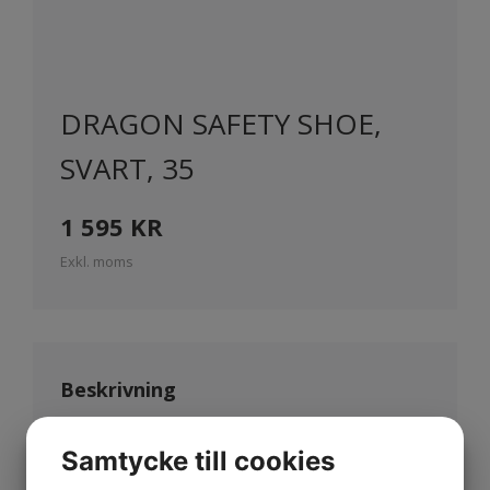
DRAGON SAFETY SHOE,
SVART, 35
1 595
KR
Exkl. moms
Beskrivning
Monitor Dragon är en ny medlem i
Samtycke till cookies
Dynamic familjen. Dragon är en