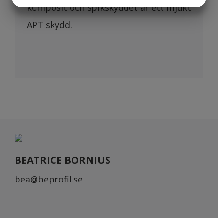
JA
NEJ
JA
NEJ
komposit och spikskyddet är ett mjukt
MARKNADSFÖRING
STATISTIK
APT skydd.
BEATRICE BORNIUS
bea@beprofil.se