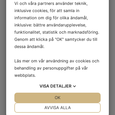
Vi och våra partners använder teknik,
sportig skyddssko tillverkad med
inklusive cookies, för att samla in
insprutnings teknik. Ovandelen är
information om dig för olika ändamål,
inklusive: bättre användarupplevelse,
tillverkad i slitstark Mo-knit material
funktionalitet, statistik och marknadsföring.
samt har BOA® Fit System för en
Genom att klicka på "OK" samtycker du till
snabb och enkel snörning med precis
dessa ändamål.
passform. Yttersulan är tillverkad i 2
Läs mer om vår användning av cookies och
densitets Polyurethan där mellansulan
behandling av personuppgifter på vår
har en mjukhet på 50 Shore A och ger
webbplats.
tillsammans med Monitors SS 2.0
VISA
DETALJER
innersula en fantastiskt komfortabel
JA
NEJ
OK
JA
NEJ
och dämpad sko, trots sin slimmade
NÖDVÄNDIG
INSTÄLLNINGAR
AVVISA ALLA
yttersula. Tåhättan är tillverkad i