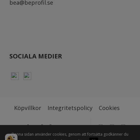
bea@beprofil.se
SOCIALA MEDIER
Köpvillkor
Integritetspolicy
Cookies
STOLT ÅTERFÖRSÄLJARE TILL BL.A
Denna sidan använder cookies, genom att fortsätta godkänner du