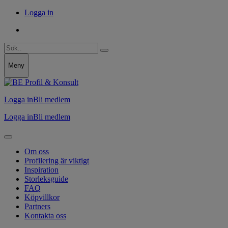
Logga in
Meny
Logga in
Bli medlem
Logga in
Bli medlem
Om oss
Profilering är viktigt
Inspiration
Storleksguide
FAQ
Köpvillkor
Partners
Kontakta oss