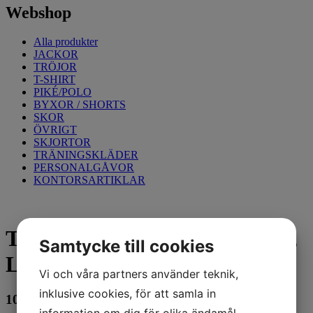
Webshop
Alla produkter
JACKOR
TRÖJOR
T-SHIRT
PIKÉ/POLO
BYXOR / SHORTS
SKOR
ÖVRIGT
SKJORTOR
TRÄNINGSKLÄDER
PERSONALGÅVOR
KONTORSARTIKLAR
Turin Premium T-Shirt, Svart,
Samtycke till cookies
L
Vi och våra partners använder teknik,
inklusive cookies, för att samla in
100
kr
information om dig för olika ändamål,