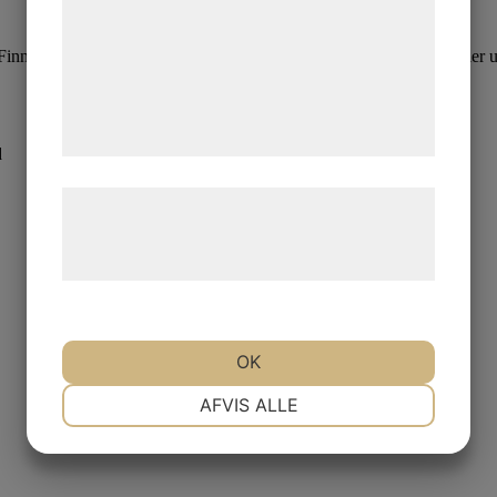
analysepartnere, som kan kombinere dem
med data, du tidligere har givet dem eller
Finns i ett urval av populära färger,denna t-shirt användas separat eller
de har indsamlet gennem din brug af deres
tjenester. Ved at klikke på 'OK' giver du
samtykke til disse formål.
d
Læs mere om vores brug af cookies og
behandling af persondata på vores
hjemmeside.
OK
NØDVENDIGE
PRÆFERENCER
AFVIS ALLE
MARKETING
STATISTIK