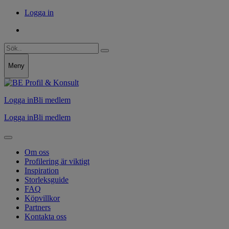
Logga in
Meny
Logga in
Bli medlem
Logga in
Bli medlem
Om oss
Profilering är viktigt
Inspiration
Storleksguide
FAQ
Köpvillkor
Partners
Kontakta oss