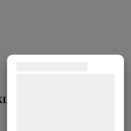
Samtykke til cookies
Vi og vores samarbejdspartnere bruger
teknologier, herunder cookies, til at
indsamle oplysninger om dig til forskellige
 XL
formål, herunder: Tilpasning af annoncering,
bedre brugeroplevelse, funktionalitet,
statistik og marketing. Disse oplysninger
kan blive delt med annoncerings- og