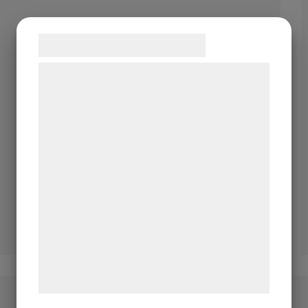
Samtykke til cookies
Vi og vores samarbejdspartnere bruger
teknologier, herunder cookies, til at
indsamle oplysninger om dig til forskellige
formål, herunder: Tilpasning af annoncering,
bedre brugeroplevelse, funktionalitet,
statistik og marketing. Disse oplysninger
kan blive delt med annoncerings- og
analysepartnere, som kan kombinere dem
med data, du tidligere har givet dem eller
de har indsamlet gennem din brug af deres
tjenester. Ved at klikke på 'OK' giver du
samtykke til disse formål.