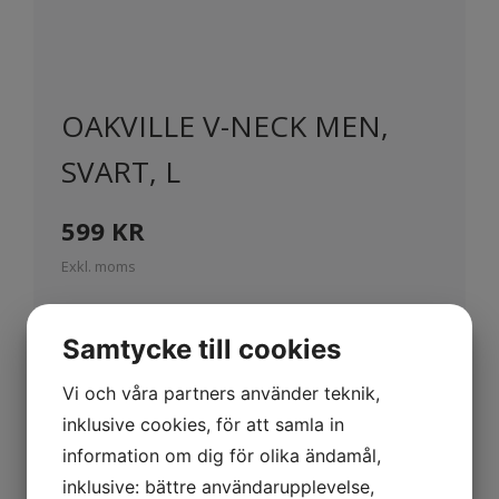
OAKVILLE V-NECK MEN,
SVART, L
599
KR
Exkl. moms
Samtycke till cookies
Vi och våra partners använder teknik,
Beskrivning
inklusive cookies, för att samla in
Oakville är vår stickade tröja som går
information om dig för olika ändamål,
inklusive: bättre användarupplevelse,
att matcha med allt. Den stickade