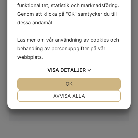
funktionalitet, statistik och marknadsföring.
konstruktionen är mjuk och inte för
Genom att klicka på "OK" samtycker du till
tjock, vilket gör att den fungerar
dessa ändamål.
perfekt över en skjorta.
Läs mer om vår användning av cookies och
Garnblandningen ger dig en behaglig
behandling av personuppgifter på vår
mjukhet från bomullen och lång
webbplats.
hållbarhet från nylonet. Oakville finns i
VISA
DETALJER
både v-ringad och rundhalsad variant.
JA
NEJ
OK
JA
NEJ
Material: 80% bomull, 20% nylon
NÖDVÄNDIG
INSTÄLLNINGAR
AVVISA ALLA
Vikt: 200 g/m2
JA
NEJ
JA
NEJ
MARKNADSFÖRING
STATISTIK