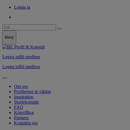
Logga in
Meny
Logga in
Bli medlem
Logga in
Bli medlem
Om oss
Profilering är viktigt
Inspiration
Storleksguide
FAQ
Köpvillkor
Partners
Kontakta oss