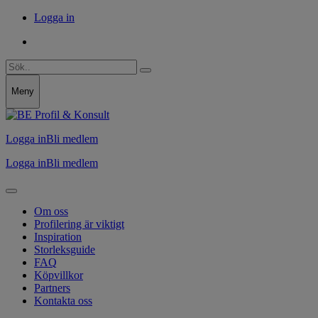
Logga in
Meny
Logga in
Bli medlem
Logga in
Bli medlem
Om oss
Profilering är viktigt
Inspiration
Storleksguide
FAQ
Köpvillkor
Partners
Kontakta oss