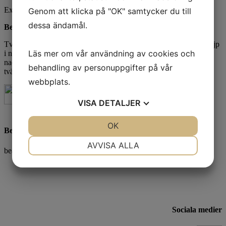
Exkl. moms
Genom att klicka på "OK" samtycker du till
dessa ändamål.
Beskrivning
Tvåfärgad tröja med knappar. Krage med kontrastrand. Kontrasttejp
Läs mer om vår användning av cookies och
i nacken. 2x2 ribbslut vid ärmarna och nederkanten. Avrivbar
nacketikett och separat storleksetikett. I vänster sidosöm finns
behandling av personuppgifter på vår
tvättchipficka. Oeko-Tex 100-certifierad. r
webbplats.
VISA
DETALJER
JA
NEJ
OK
JA
NEJ
Beatrice Bornius
NÖDVÄNDIG
INSTÄLLNINGAR
AVVISA ALLA
bea@beprofil.se
JA
NEJ
JA
NEJ
MARKNADSFÖRING
STATISTIK
Sociala medier