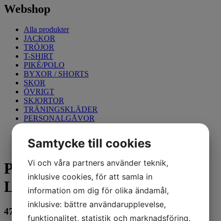
Webshop
Alla produkter
JACKOR
TRÖJOR
T-SHIRT
PIKÉ/POLO
BYXOR / SHORTS
SKOR
ÖVRIGT
SKJORTOR
TRÄNINGSKLÄDER
PERSONALGÅVOR
KONTORSARTIKLAR
Samtycke till cookies
Vi och våra partners använder teknik,
Prime Polosweater Svart/Röd
inklusive cookies, för att samla in
L
information om dig för olika ändamål,
inklusive: bättre användarupplevelse,
479
kr
funktionalitet, statistik och marknadsföring.