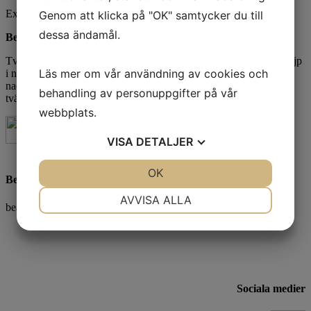
Exkl. moms
Genom att klicka på "OK" samtycker du till
dessa ändamål.
Beskrivning
Tvåfärgad tröja med knappar. Krage med kontrastrand. Kontrasttejp
Läs mer om vår användning av cookies och
i nacken. 2x2 ribbslut vid ärmarna och nederkanten. Avrivbar
nacketikett och separat storleksetikett. I vänster sidosöm finns
behandling av personuppgifter på vår
tvättchipficka. Oeko-Tex 100-certifierad. r
webbplats.
VISA
DETALJER
JA
NEJ
OK
JA
NEJ
Beatrice Bornius
NÖDVÄNDIG
INSTÄLLNINGAR
AVVISA ALLA
bea@beprofil.se
JA
NEJ
JA
NEJ
MARKNADSFÖRING
STATISTIK
Sociala medier