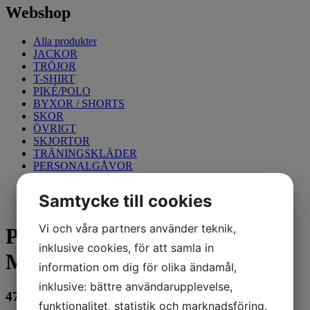
Webshop
Alla produkter
JACKOR
TRÖJOR
T-SHIRT
PIKÉ/POLO
BYXOR / SHORTS
SKOR
ÖVRIGT
SKJORTOR
TRÄNINGSKLÄDER
PERSONALGÅVOR
KONTORSARTIKLAR
Samtycke till cookies
Vi och våra partners använder teknik,
Prime Polosweater Svart/Röd
inklusive cookies, för att samla in
M
information om dig för olika ändamål,
inklusive: bättre användarupplevelse,
479
kr
funktionalitet, statistik och marknadsföring.