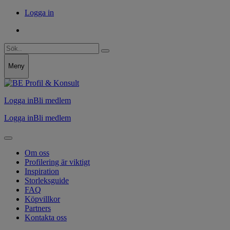
Logga in
Meny
Logga in
Bli medlem
Logga in
Bli medlem
Om oss
Profilering är viktigt
Inspiration
Storleksguide
FAQ
Köpvillkor
Partners
Kontakta oss