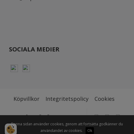
SOCIALA MEDIER
Köpvillkor
Integritetspolicy
Cookies
STOLT ÅTERFÖRSÄLJARE TILL BL.A
Denna sidan använder cookies, genom att fortsätta godkänner du
användandet av cookies.
Ok